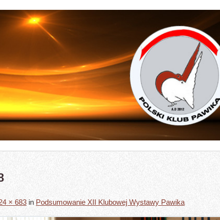
8
24 × 683
in
Podsumowanie XII Klubowej Wystawy Pawika