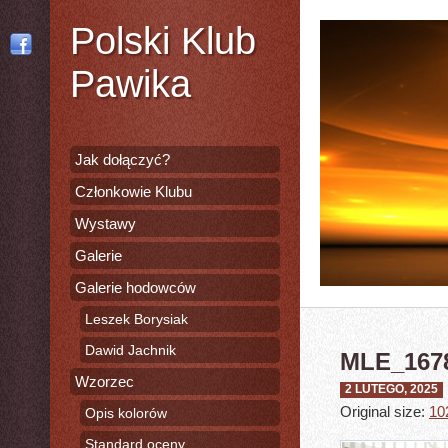
Polski Klub
Pawika
Jak dołączyć?
Członkowie Klubu
Wystawy
Galerie
Galerie hodowców
Leszek Borysiak
Dawid Jachnik
MLE_167
Wzorzec
2 LUTEGO, 2025
Original size:
10
Opis kolorów
Standard oceny