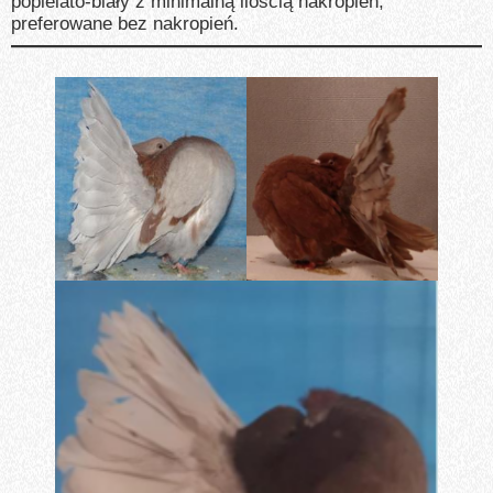
popielato-biały z minimalną ilością nakropień,
preferowane bez nakropień.