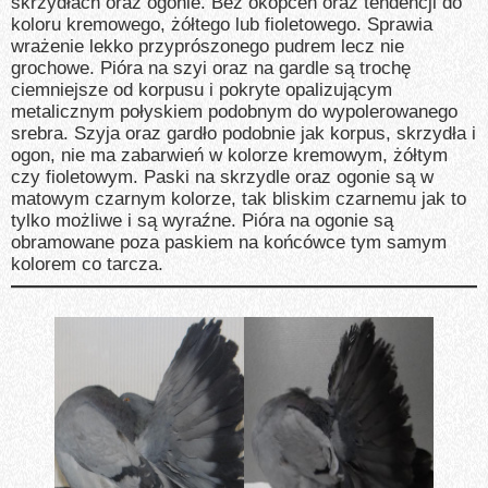
skrzydłach oraz ogonie. Bez okopceń oraz tendencji do
koloru kremowego, żółtego lub fioletowego. Sprawia
wrażenie lekko przyprószonego pudrem lecz nie
grochowe. Pióra na szyi oraz na gardle są trochę
ciemniejsze od korpusu i pokryte opalizującym
metalicznym połyskiem podobnym do wypolerowanego
srebra. Szyja oraz gardło podobnie jak korpus, skrzydła i
ogon, nie ma zabarwień w kolorze kremowym, żółtym
czy fioletowym. Paski na skrzydle oraz ogonie są w
matowym czarnym kolorze, tak bliskim czarnemu jak to
tylko możliwe i są wyraźne. Pióra na ogonie są
obramowane poza paskiem na końcówce tym samym
kolorem co tarcza.