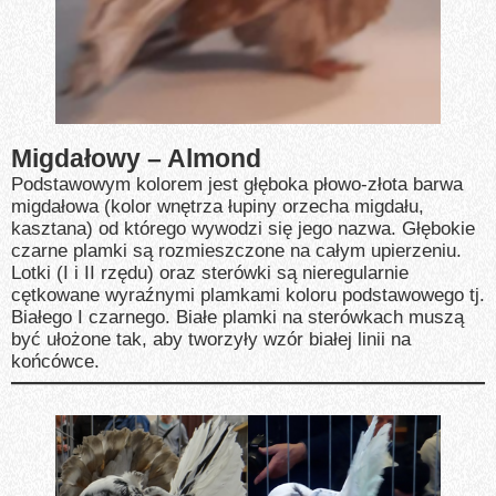
Migdałowy – Almond
Podstawowym kolorem jest głęboka płowo-złota barwa
migdałowa (kolor wnętrza łupiny orzecha migdału,
kasztana) od którego wywodzi się jego nazwa. Głębokie
czarne plamki są rozmieszczone na całym upierzeniu.
Lotki (I i II rzędu) oraz sterówki są nieregularnie
cętkowane wyraźnymi plamkami koloru podstawowego tj.
Białego I czarnego. Białe plamki na sterówkach muszą
być ułożone tak, aby tworzyły wzór białej linii na
końcówce.