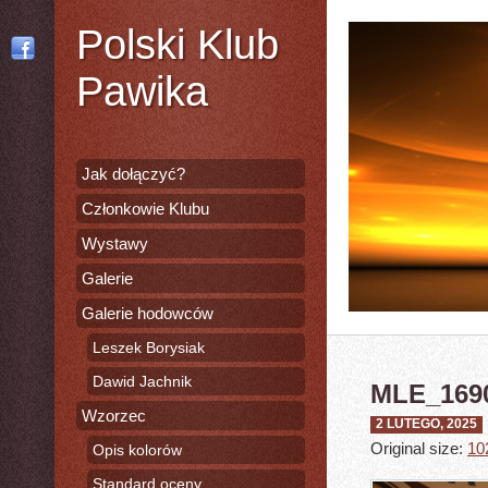
Polski Klub
Pawika
Jak dołączyć?
Członkowie Klubu
Wystawy
Galerie
Galerie hodowców
Leszek Borysiak
Dawid Jachnik
MLE_169
Wzorzec
2 LUTEGO, 2025
Original size:
10
Opis kolorów
Standard oceny