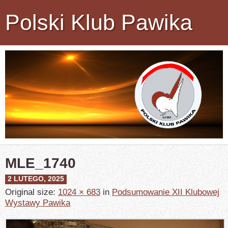
Polski Klub Pawika
MLE_1740
2 LUTEGO, 2025
Original size:
1024 × 683
in
Podsumowanie XII Klubowej
Wystawy Pawika