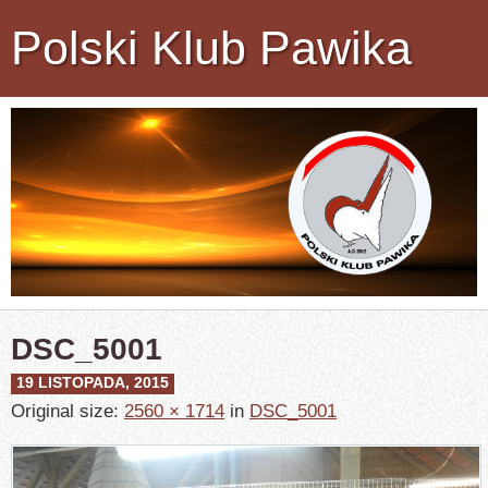
Polski Klub Pawika
DSC_5001
19 LISTOPADA, 2015
Original size:
2560 × 1714
in
DSC_5001