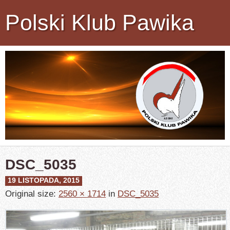
Polski Klub Pawika
DSC_5035
19 LISTOPADA, 2015
Original size:
2560 × 1714
in
DSC_5035