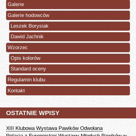
Galerie
Galerie hodowców
Leszek Borysiak
Dawid Jachnik
Wzorzec
Opis kolorów
Standard oceny
Regulamin klubu
Kontakt
OSTATNIE WPISY
XIII Klubowa Wystawa Pawików Odwołana
Relacja z Europejskiej Wystawy Młodych Pawików w