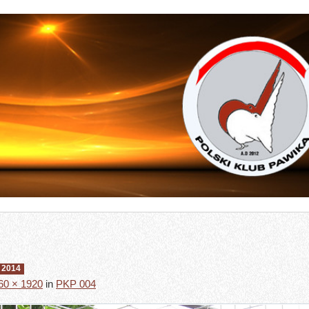
 2014
60 × 1920
in
PKP 004