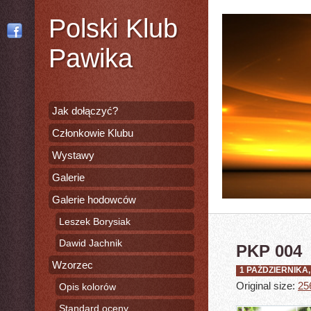
Polski Klub
Pawika
Jak dołączyć?
Członkowie Klubu
Wystawy
Galerie
Galerie hodowców
Leszek Borysiak
Dawid Jachnik
PKP 004
Wzorzec
1 PAŹDZIERNIKA,
Original size:
25
Opis kolorów
Standard oceny