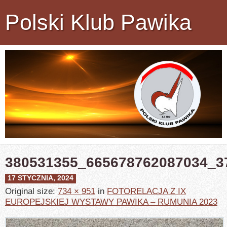
Polski Klub Pawika
380531355_665678762087034_3
17 STYCZNIA, 2024
Original size:
734 × 951
in
FOTORELACJA Z IX
EUROPEJSKIEJ WYSTAWY PAWIKA – RUMUNIA 2023