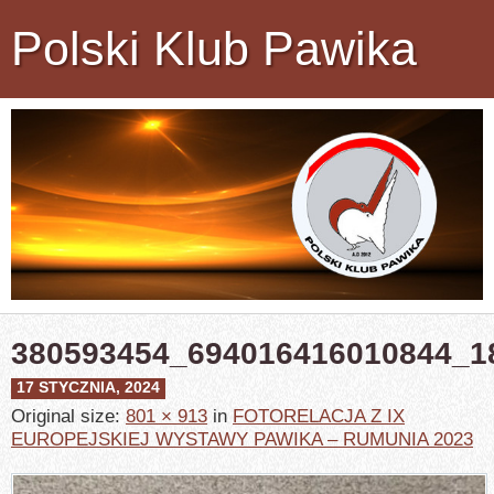
Polski Klub Pawika
380593454_694016416010844_1
17 STYCZNIA, 2024
Original size:
801 × 913
in
FOTORELACJA Z IX
EUROPEJSKIEJ WYSTAWY PAWIKA – RUMUNIA 2023