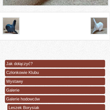
Jak dołączyć?
Członkowie Klubu
Wystawy
Galerie
Galerie hodowców
Leszek Borysiak